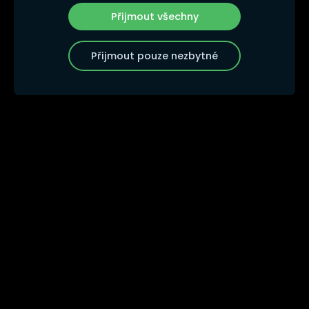
Přijmout všechny
Přijmout pouze nezbytné
Auto Rallye Cross s.r.o. působí jako
promotér automobilových
vytrvalostních závodů od roku 2001
„Jsme tým lidí, které spojuje láska k závodění,
adrenalinu, rychlým vozům a všemu, co k
tomuto výjimečnému sportu patří. Pyšníme se
20letou zkušeností s organizací vytrvalostních
sportovních podniků na závodních tratích v ČR